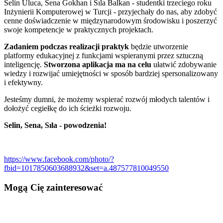
Selin Uluca, Sena Gokhan i Sıla Balkan - studentki trzeciego roku
Inżynierii Komputerowej w Turcji - przyjechały do nas, aby zdobyć
cenne doświadczenie w międzynarodowym środowisku i poszerzyć
swoje kompetencje w praktycznych projektach.
Zadaniem podczas realizacji praktyk
będzie utworzenie
platformy edukacyjnej z funkcjami wspieranymi przez sztuczną
inteligencję.
Stworzona aplikacja ma na celu
ułatwić zdobywanie
wiedzy i rozwijać umiejętności w sposób bardziej spersonalizowany
i efektywny.
Jesteśmy dumni, że możemy wspierać rozwój młodych talentów i
dołożyć cegiełkę do ich ścieżki rozwoju.
Selin, Sena, Sıla - powodzenia!
https://www.facebook.com/photo/?
fbid=1017850603688932&set=a.487577810049550
Mogą Cię zainteresować