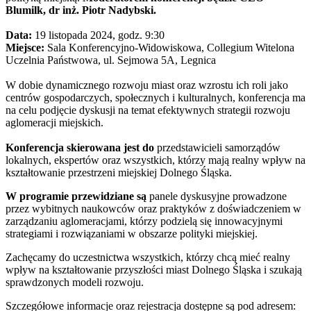
Blumilk, dr inż. Piotr Nadybski.
Data:
19 listopada 2024, godz. 9:30
Miejsce:
Sala Konferencyjno-Widowiskowa, Collegium Witelona
Uczelnia Państwowa, ul. Sejmowa 5A, Legnica
W dobie dynamicznego rozwoju miast oraz wzrostu ich roli jako
centrów gospodarczych, społecznych i kulturalnych, konferencja ma
na celu podjęcie dyskusji na temat efektywnych strategii rozwoju
aglomeracji miejskich.
Konferencja skierowana jest do
przedstawicieli samorządów
lokalnych, ekspertów oraz wszystkich, którzy mają realny wpływ na
kształtowanie przestrzeni miejskiej Dolnego Śląska.
W programie przewidziane są
panele dyskusyjne prowadzone
przez wybitnych naukowców oraz praktyków z doświadczeniem w
zarządzaniu aglomeracjami, którzy podzielą się innowacyjnymi
strategiami i rozwiązaniami w obszarze polityki miejskiej.
Zachęcamy do uczestnictwa wszystkich, którzy chcą mieć realny
wpływ na kształtowanie przyszłości miast Dolnego Śląska i szukają
sprawdzonych modeli rozwoju.
Szczegółowe informacje oraz rejestracja dostępne są pod adresem: