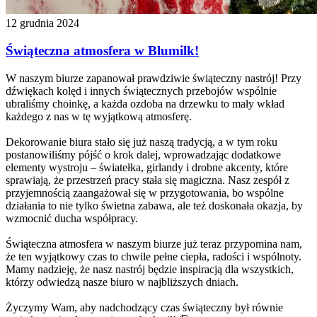
12 grudnia 2024
Świąteczna atmosfera w Blumilk!
W naszym biurze zapanował prawdziwie świąteczny nastrój! Przy
dźwiękach kolęd i innych świątecznych przebojów wspólnie
ubraliśmy choinkę, a każda ozdoba na drzewku to mały wkład
każdego z nas w tę wyjątkową atmosferę.
Dekorowanie biura stało się już naszą tradycją, a w tym roku
postanowiliśmy pójść o krok dalej, wprowadzając dodatkowe
elementy wystroju – światełka, girlandy i drobne akcenty, które
sprawiają, że przestrzeń pracy stała się magiczna. Nasz zespół z
przyjemnością zaangażował się w przygotowania, bo wspólne
działania to nie tylko świetna zabawa, ale też doskonała okazja, by
wzmocnić ducha współpracy.
Świąteczna atmosfera w naszym biurze już teraz przypomina nam,
że ten wyjątkowy czas to chwile pełne ciepła, radości i wspólnoty.
Mamy nadzieję, że nasz nastrój będzie inspiracją dla wszystkich,
którzy odwiedzą nasze biuro w najbliższych dniach.
Życzymy Wam, aby nadchodzący czas świąteczny był równie