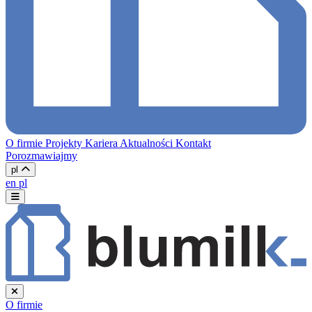
O firmie
Projekty
Kariera
Aktualności
Kontakt
Porozmawiajmy
pl
en
pl
O firmie